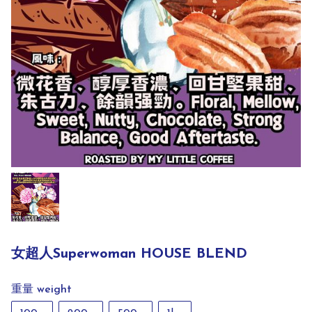
女超人Superwoman HOUSE BLEND
重量 weight