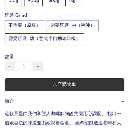
100g
200g
500g
1kg
研磨 Grind
不需要（原豆）
需要研磨- 中（手沖）
需要研磨- 幼（意式半自動咖啡機）
數量
−
+
加至購物車
簡介
−
這款豆是由我們和聾人咖啡師阿靚共同用心調配、 找出一
個她喜歡的味道並由她親自命名。 她希望能透過咖啡和大