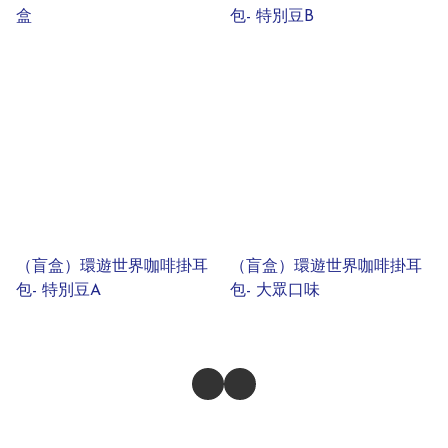
盒
包- 特別豆B
（盲盒）環遊世界咖啡掛耳
（盲盒）環遊世界咖啡掛耳
包- 特別豆A
包- 大眾口味