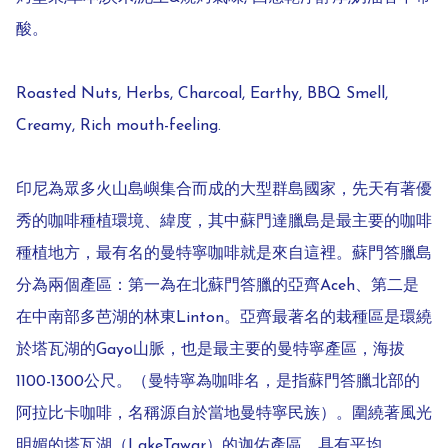
酸。

Roasted Nuts, Herbs, Charcoal, Earthy, BBQ Smell, 
Creamy, Rich mouth-feeling.

印尼為眾多火山島嶼集合而成的大型群島國家，先天有著優
秀的咖啡種植環境、緯度，其中蘇門達臘島是最主要的咖啡
種植地方，最有名的曼特寧咖啡就是來自這裡。蘇門答臘島
分為兩個產區：第一為在北蘇門答臘的亞齊Aceh、第二是
在中南部多芭湖的林東Linton。亞齊最著名的栽種區是環繞
於塔瓦湖的Gayo山脈，也是最主要的曼特寧產區，海拔
1100-1300公尺。（曼特寧為咖啡名，是指蘇門答臘北部的
阿拉比卡咖啡，名稱源自於當地曼特寧民族）。圍繞著風光
明媚的塔瓦湖（LakeTawar）的迦佑產區，具有平均