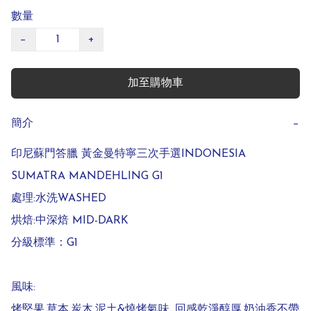
數量
−
+
加至購物車
簡介
−
印尼蘇門答臘 黃金曼特寧三次手選INDONESIA 
SUMATRA MANDEHLING G1

處理:水洗WASHED 

烘焙:中深焙 MID-DARK

分級標準：G1

風味:

烤堅果,草本,炭木,泥土&燒烤氣味, 回感乾淨醇厚,奶油香不帶